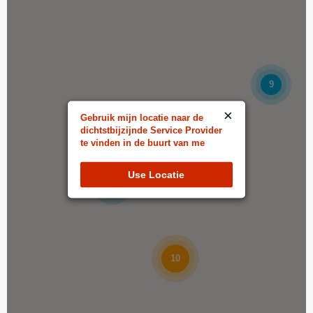
Almere-Stad
Markerkant 10 7U
Almere-Stad, Flevoland, 1316 AK
036-2049021
9
filiaal.almere-stad@johnnys.nl
×
16:00 - 23:00
Gebruik mijn locatie naar de
dichtstbijzijnde Service Provider
Ma, Di, Wo, Do, Vr, Za, Zo
te vinden in de buurt van me
6
Richting
Website
Use Locatie
7
Alphen aan den Rijn
Baronie 100A
Alphen aan den Rijn, Zuid-Holland, 2404 XH
0172-619836
10
filiaal.alphenadrijn@johnnys.nl
15:00 - 21:45
Ma, Di, Wo, Do, Vr, Za, Zo