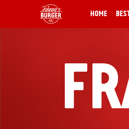
HOME
BES
FR