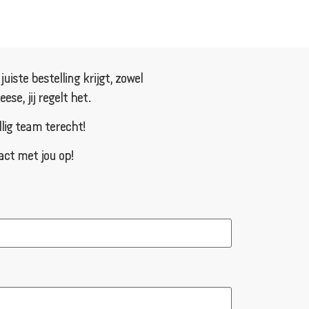
iste bestelling krijgt, zowel
se, jij regelt het.
llig team terecht!
act met jou op!