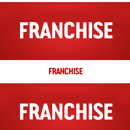
Schalkwijkerstraat 13
Haarlem, Noord Holland, 2033 JB Haarlem
FRANCHISE
023 207 0015
filiaal.haarlem.centrum@johnnys.nl
09:30 - 18:30
Ma, Di, Wo, Do, Vr, Za, Zo
Richting
Website
FRANCHISE
Helmond
Stationsplein 7
Helmond, Noord Brabant, 5701 PE Helmond
0492 350 661
filiaal.helmond@johnnys.nl
FRANCHISE
04:00 - 22:00
Ma, Di, Wo, Do, Vr, Za, Zo
Richting
Website