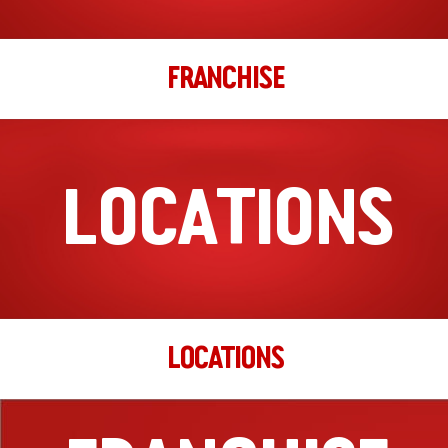
Hengelo
FRANCHISE
Molenstraat 11
Hengelo, Zuid Holland, 7551 DA Hengelo
074 205 6000
filiaal.hengelo@johnnys.nl
16:00 - 22:00
LOCATIONS
Ma, Di, Wo, Do, Vr, Za, Zo
Richting
Website
Hilversum
Gijsbrecht van Amstelstraat 109
Hilversum, Noord-Holland, 1214 AW
LOCATIONS
035-2053420
filiaal.hilversum@johnnys.nl
16:00 - 23:00
Ma, Di, Wo, Do, Vr, Za, Zo