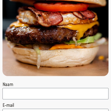
Arnhem
Jansbinnensingel 5A
Arnhem, Gelderland, 6811 AJ
026-2058099
filiaal.arnhem@johnnys.nl
16:00 - 23:55
Ma, Di, Wo, Do, Vr, Za, Zo
Richting
Website
Barendrecht
Havenhoofd 11
Barendrecht, Zuid-Holland, 2993EK
Naam
018-0650010
filiaal.barendrecht@johnnys.nl
15:00 - 22:00
E-mail
Ma, Di, Wo, Do, Vr, Za, Zo