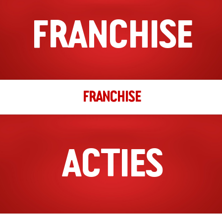
FRANCHISE
Richting
Website
Deventer
Smedenstraat 118
Deventer, Overijssel, 7411 RJ Deventer
057 058 1001
FRANCHISE
filiaal.deventer@johnnys.nl
16:00 - 22:00
Ma, Di, Wo, Do, Vr, Za, Zo
Richting
Website
ACTIES
Eindhoven
Keizersgracht 23
Eindhoven, Noord-Brabant, 5611 GC
040-3043065
filiaal.eindhoven@johnnys.nl