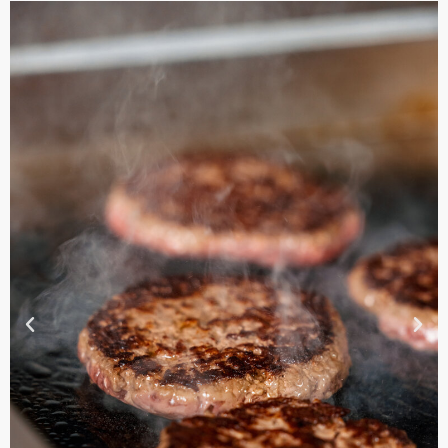
11:00 - 23:00
Ma, Di, Wo, Do, Vr, Za, Zo
Richting
Website
Breda
Haagdijk 133
Breda, Noord-Brabant, 4811 TR
076-2063111
filiaal.breda@johnnys.nl
16:00 - 23:55
Ma, Di, Wo, Do, Vr, Za, Zo
Richting
Website
Capelle aan den IJssel
Stationsplein 18a2
Capelle aan den IJssel, Zuid Holland, 2907 MJ Capelle aan
den IJssel