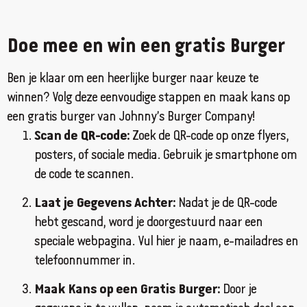
filiaal.amsterdam.oost@johnnys.nl
09:30 - 18:30
Doe mee en win een gratis Burger
Ma, Di, Wo, Do, Vr, Za, Zo
Ben je klaar om een heerlijke burger naar keuze te
Richting
Website
winnen? Volg deze eenvoudige stappen en maak kans op
een gratis burger van Johnny’s Burger Company!
Amsterdam Osdorp
Scan de QR-code:
Zoek de QR-code op onze flyers,
Pieter Calandlaan 212E
posters, of sociale media. Gebruik je smartphone om
Amsterdam, Noord Holland, 1069 LA
020 215 3006
de code te scannen.
filiaal.amsterdam.osdorp@johnnys.nl
Laat je Gegevens Achter:
Nadat je de QR-code
09:30 - 18:30
hebt gescand, word je doorgestuurd naar een
Ma, Di, Wo, Do, Vr, Za, Zo
speciale webpagina. Vul hier je naam, e-mailadres en
Richting
Website
telefoonnummer in.
Maak Kans op een Gratis Burger:
Door je
Amsterdam West