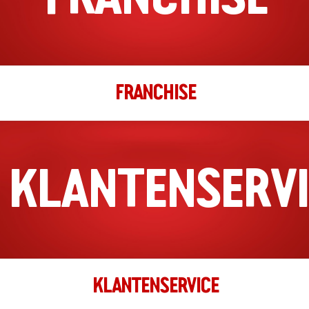
050 208 5010
filiaal.groningen.paddepoel@johnnys.nl
04:00 - 22:00
Ma, Di, Wo, Do, Vr, Za, Zo
FRANCHISE
Richting
Website
Haarlem
Marsmanplein 88
KLANTENSERVI
Haarlem, Noord-Holland, 2025 DT
023-2070120
filiaal.haarlem@johnnys.nl
16:00 - 23:59
Ma, Di, Wo, Do, Vr, Za, Zo
Richting
Website
KLANTENSERVICE
Haarlem