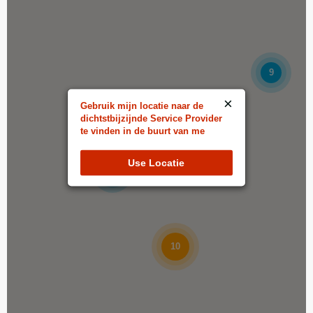
Almere-Stad
Markerkant 10 7U
Almere-Stad, Flevoland, 1316 AK
036-2049021
9
filiaal.almere-stad@johnnys.nl
×
16:00 - 03:00
Gebruik mijn locatie naar de
dichtstbijzijnde Service Provider
Ma, Di, Wo, Do, Vr, Za, Zo
te vinden in de buurt van me
6
Richting
Website
Use Locatie
7
Alphen aan den Rijn
Baronie 100A
Alphen aan den Rijn, Zuid-Holland, 2404 XH
0172-619836
10
filiaal.alphenadrijn@johnnys.nl
15:00 - 21:45
Ma, Di, Wo, Do, Vr, Za, Zo