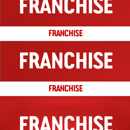
FRANCHISE
Richting
Website
Hoofddorp
FRANCHISE
Tussensweg 47
Hoofddorp, Zuid-Holland, 2132CS
023-2070004
FRANCHISE
filiaal.hoofddorp@johnnys.nl
09:30 - 18:30
Ma, Di, Wo, Do, Vr, Za, Zo
Richting
Website
FRANCHISE
Hoogezand
Gorecht-Oost
FRANCHISE
Hoogezand, Groningen, 9603 AA Hoogzeand
0598 410 000
filiaal.hoogezand@johnnys.nl