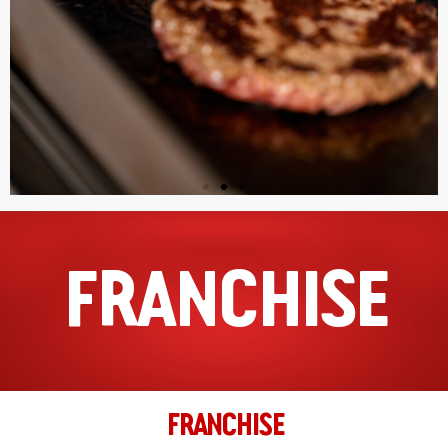
010 304 2022
filiaal.capelle@johnnys.nl
09:30 - 18:30
Ma, Di, Wo, Do, Vr, Za, Zo
Richting
Website
Delft
Binnenwatersloot 19
Delft, Zuid-Holland, 2611BJ
FRANCHISE
015-2045171
filiaal.delft@johnnys.nl
16:00 - 23:59
Ma, Di, Wo, Do, Vr, Za, Zo
Richting
Website
FRANCHISE
Den Bosch