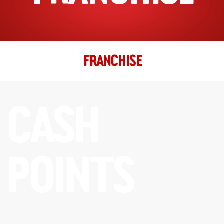
09:30 - 18:30
Ma, Di, Wo, Do, Vr, Za, Zo
Richting
Website
FRANCHISE
Hoorn
Grote Noord 71
Hoorn, Noord-Holland, 1621KE
CASH
0229-510511
filiaal.hoorn@johnnys.nl
11:00 - 22:00
Ma, Di, Wo, Do, Vr, Za, Zo
POINTS
Richting
Website
Houten
Onderdoor 15
Houten, Utrecht, 3995 DW