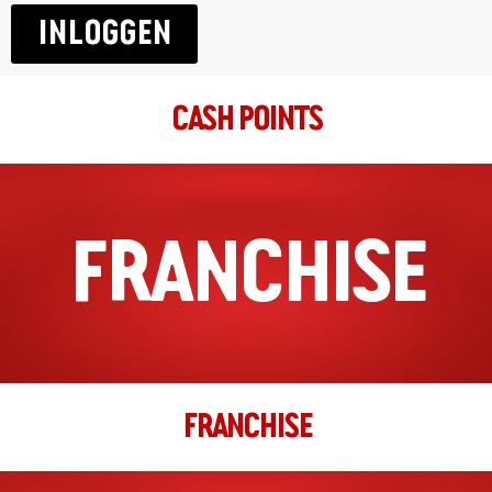
INLOGGEN
Den Haag Theresiastraat
Theresiastraat 123
Den Haag, Zuid-Holland, 2593 AE
CASH POINTS
070-2096999
filiaal.denhaag.theresiastraat@johnnys.nl
12:00 - 22:00
Ma, Di, Wo, Do, Vr, Za, Zo
FRANCHISE
Richting
Website
Den Helder
Spoorstraat 73
Den Helder, Noord-Holland, 1781 JD
022-3247020
FRANCHISE
filiaal.denhelder@johnnys.nl
15:00 - 23:00
Ma, Di, Wo, Do, Vr, Za, Zo