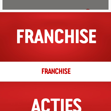
Richting
Website
Amersfoort
FRANCHISE
Stadsring 96
Amersfoort, Utrecht, 3811 HS
033-7440071
filiaal.amersfoort@johnnys.nl
14:45 - 22:25
Ma, Di, Wo, Do, Vr, Za, Zo
Richting
Website
FRANCHISE
Amstelveen
Augustinuspark 18
Amstelveen, Noord-Holland, 1185 CM
ACTIES
020-2153888
filiaal.amstelveen@johnnys.nl