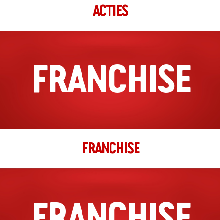
ACTIES
16:00 - 23:55
Ma, Di, Wo, Do, Vr, Za, Zo
Richting
Website
FRANCHISE
Groningen
Turfsingel 12-14
Groningen, Groningen, 9712 KP
050-3138602
filiaal.groningen@johnnys.nl
16:00 - 23:55
FRANCHISE
Ma, Di, Wo, Do, Vr, Za, Zo
Richting
Website
Groningen Paddepoel
FRANCHISE
Zonnelaan 263
Groningen, Noord Holland, 9742 BG