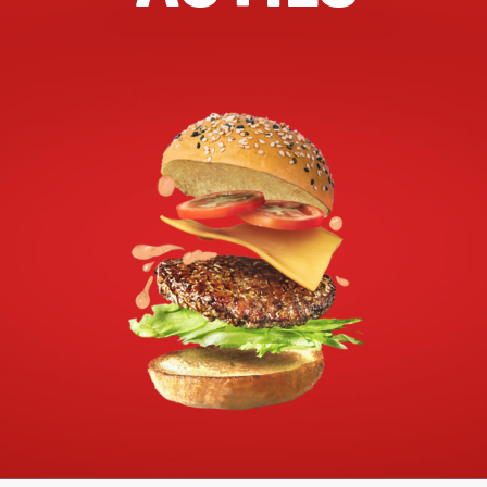
12:00 - 21:45
Ma, Di, Wo, Do, Vr, Za, Zo
Richting
Website
Amsterdam Noord
Johan van Hasseltweg 64
Amsterdam, Noord-Holland, 1022 WV
020-2622424
filiaal.amsterdam.noord@johnnys.nl
16:00 - 23:00
Ma, Di, Wo, Do, Vr, Za, Zo
Richting
Website
Amsterdam Oost
Veemarkt 74
Amsterdam, Zuid-Holland, 1019DD
020-2153007