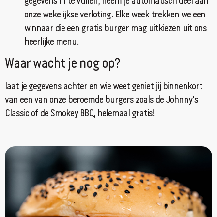
gegevens in te vullen, neem je automatisch deel aan
Bos en Lommerplein 142
Amsterdam, Noord Holland, 1055 EK
onze wekelijkse verloting. Elke week trekken we een
020 215 3129
winnaar die een gratis burger mag uitkiezen uit ons
filiaal.amsterdam.west@johnnys.nl
heerlijke menu.
13:00 - 22:00
Waar wacht je nog op?
Ma, Di, Wo, Do, Vr, Za, Zo
Richting
Website
laat je gegevens achter en wie weet geniet jij binnenkort
van een van onze beroemde burgers zoals de Johnny’s
Apeldoorn
Classic of de Smokey BBQ, helemaal gratis!
Stationsstraat 158A
Apeldoorn, Gelderland, 7311MJ
055-2055104
filiaal.apeldoorn@johnnys.nl
12:00 - 23:45
Ma, Di, Wo, Do, Vr, Za, Zo
Richting
Website