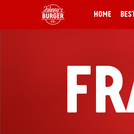
HOME
BES
FR