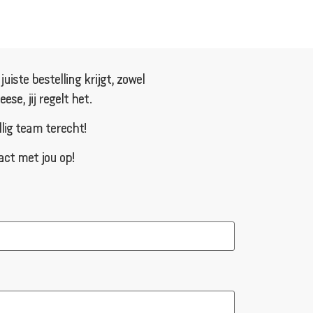
iste bestelling krijgt, zowel
se, jij regelt het.
llig team terecht!
act met jou op!