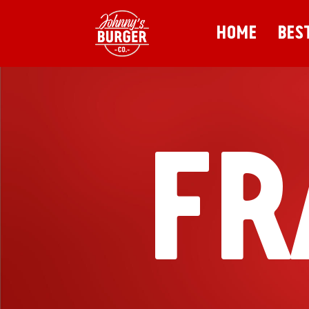
HOME
BES
FR