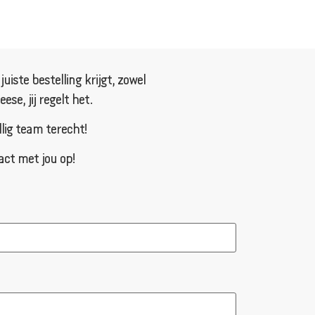
iste bestelling krijgt, zowel
se, jij regelt het.
llig team terecht!
act met jou op!