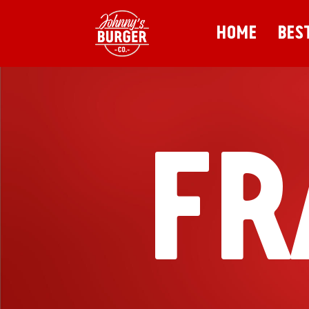
HOME
BES
FR