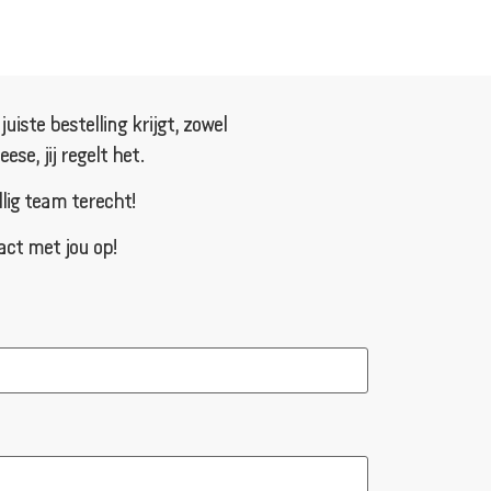
iste bestelling krijgt, zowel
se, jij regelt het.
llig team terecht!
act met jou op!